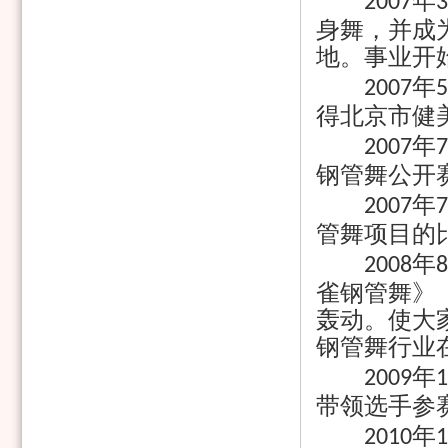
年
2007
3
身舞，并成
地。事业开
年
2007
5
得北京市健
年
2007
7
钢管舞公开
年
2007
7
管舞项目的
年
2008
8
雀钢管舞》
轰动。使大
钢管舞行业
年
2009
1
带领选手参
年
2010
1