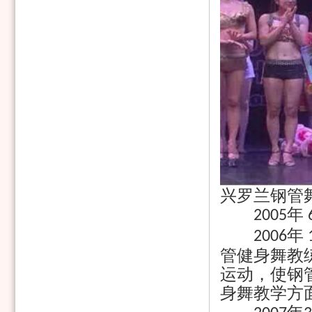
兴罗兰钢管
年
2005
年
2006
管健身舞教
运动，使钢
身舞教学方