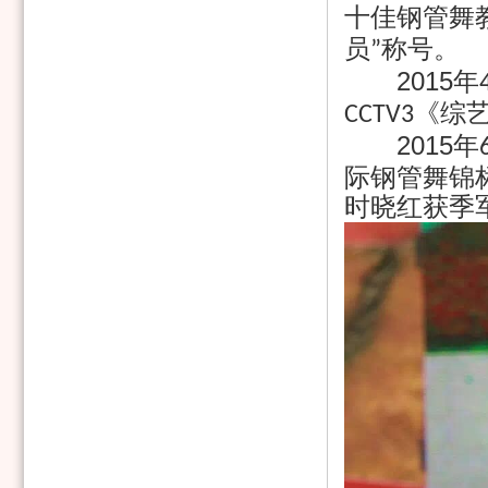
十佳钢管舞
员
称号。
”
2015
年
《综
CCTV3
2015
年
际钢管舞锦
时晓红获季