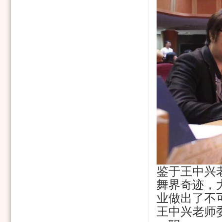
鉴于王中兴
舞界奇迹，
业做出了不
王中兴老师