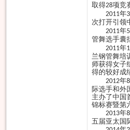
取得
项竞
28
年
2011
3
次打开引领
年
2011
5
管舞选手囊
年
2011
1
兰钢管舞培
师获得女子
得的较好成
年
2012
8
际选手和外
主办了中国
锦标赛暨第
年
2013
8
五届亚太国
年