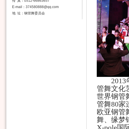
传 真：0512-66863657
E-mail：374580888@qq.com
地 址：钢管舞委员会
2013
管舞文化
世界钢管
管舞80
欧亚钢管
舞、缘梦
X-pol