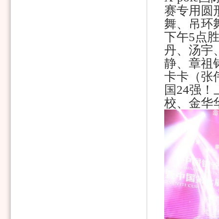
赛专用圆
舞、吊环舞
下午5点
丹、汤宇
静、章祖
卡卡（张
国24强
校、金华