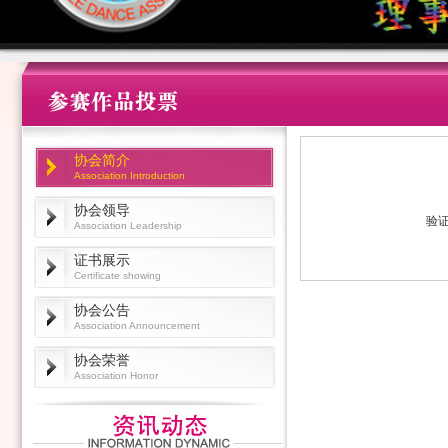
协会简介
Association Introduction
协会领导
验证
Association Leadership
证书展示
Certificate showing
协会公告
Association Announcement
协会荣誉
Association Honor